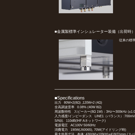
■金属製標準インシュレーター装備（出荷時
従来の標
■Specifications
出力 80W×2(8Ω) ,120W×2 (4Ω)
全高調波歪率 0.08% (40W 8Ω)
周波数特性 スピーカー(8Ω 1W)：3Hz〜300kHz (±1.0
入力感度/インピーダンス LINE1（バランス）:700mV/16kΩ ,
S/N比 110dB(IHF Aネットワーク)
電源電圧 AC100V 50/60Hz
消費電力 190W(J60065), 70W(アイドリング時)
最大外形寸法 本体: 430(W)×109(H)×418(D)mm (