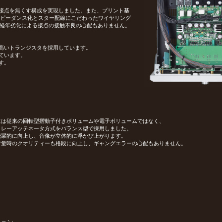
接点を無くす構成を実現しました。また、プリント基
ンピーダンス化とスター配線にこだわったワイヤリング
れ、経年劣化による接点の接触不良の心配もありません。
の高いトランジスタを採用しています。
ています。
す。
には従来の回転型摺動子付きボリュームや電子ボリュームではなく、
リレーアッテネータ方式をバランス型で採用しました。
飛躍的に向上し、音像が立体的に浮かび上がります。
音量時のクオリティーも格段に向上し、ギャングエラーの心配もありません。