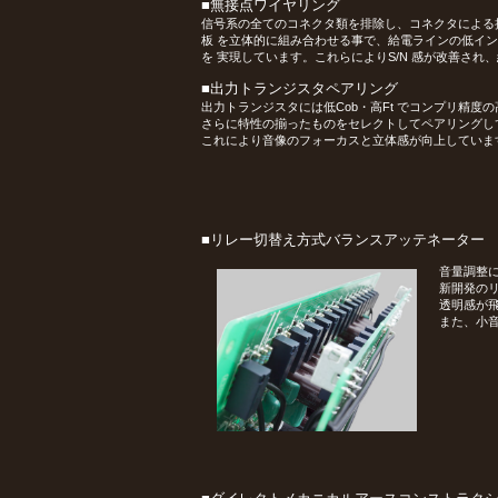
■無接点ワイヤリング
信号系の全てのコネクタ類を排除し、コネクタによる
板 を立体的に組み合わせる事で、給電ラインの低イ
を 実現しています。これらによりS/N 感が改善さ
■出力トランジスタペアリング
出力トランジスタには低Cob・高Ft でコンプリ精度
さらに特性の揃ったものをセレクトしてペアリングし
これにより音像のフォーカスと立体感が向上していま
■リレー切替え方式バランスアッテネーター
音量調整
新開発の
透明感が
また、小