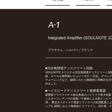
A-2 ver.2
A-1 ver.2
A-0 ver.2
A-3core
M-3X
M-3
P-3
A-3
A-2
A-1
A-0
Integrated Amplifier (SOULN
プラチナム・シルバー／ブラック
■完全無帰還ディスクリート回路
SOULNOTE オリジナル完全無帰還ディスクリート
線、ローカル無帰還レギュレータの 一元化、ダイレ
チューニングなど、細部にわたり徹底的に再検討を行
めました。
■ハイスピードディスクリート無帰還電源
新開発プラスマイナス独立巻線のバイファラ巻大容量
ィルターコンデンサの多数パラ接続による低インピー
用、 整流ダイオードの電源トランスへの近傍配置に
ップを 細部にわたり徹底的にリファイン。S/N 感