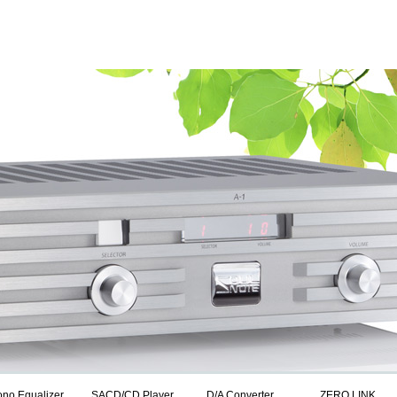
no Equalizer
SACD/CD Player
D/A Converter
ZERO LINK