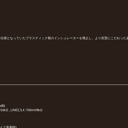
）
準仕様となっていたプラスティック製のインシュレーターを廃止し、より音質にこだわった
dB)
 LINE2,3,4 :700mV/8kΩ
スパイク装着時)