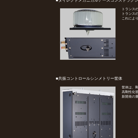
■ダイレクトメカニカルアースコンストラク
トランス
トランス
これにより
■共振コントロールシンメトリー筐体
筐体は、
高剛性化筐
新開発の