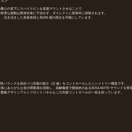
ション
の重心の直下にスパイクピンを直接マウントさせることで、
の有害な振動は筐体全体に干渉せず、ダイレクトに筐体外に排除されます。
、活き活きした音楽表現と高S/N 感の両立を可能にしています。
剛性バランスを高めつつ共振の鋭さ（Q 値）をコントロールしたシンメトリー構造です。
体にありがちな音の閉塞感を排除し、高解像度で開放的のあるSOULNOTE サウンドを実
重量級デザインアルミフロントパネルもこの共振コントロールの一役を担っています。