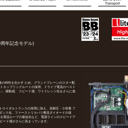
Transport
E-2 ver.2
E-1 ver.2
E-3MC
E-3
E-2
E-1
S-3 ver.2
D-2 ver.2
D-1 ver.2
D-1N
D-3
D-2
B-3
Z-3
OTE 10周年記念モデル)
回路の特性を生かす ため、グランドプレーンのスター配
クトカップリングルートの採用、ドライブ電流のベスト
い、躍動感、 スピード感、ワイドレンジ化をさらに進
トロイダルトランスの採用に加え、高耐圧・小容量 フ
ダンス化、ファーストリカバリ整流ダイオードの採
よる電流ループの最短化など、電源ラインのスピードア
・スピード感がさらに高まっています。