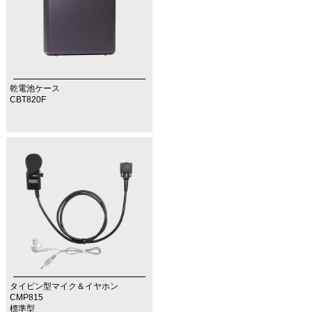
乾電池ケース
CBT820F
タイピン型マイク＆イヤホン
CMP815
標準型