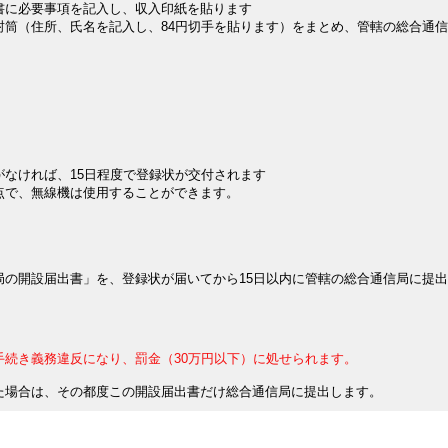
書に必要事項を記入し、収入印紙を貼ります
封筒（住所、氏名を記入し、84円切手を貼ります）をまとめ、管轄の総合通
がなければ、15日程度で登録状が交付されます
点で、無線機は使用することができます。
局の開設届出書」を、登録状が届いてから15日以内に管轄の総合通信局に提
手続き義務違反になり、罰金（30万円以下）に処せられます。
た場合は、その都度この開設届出書だけ総合通信局に提出します。