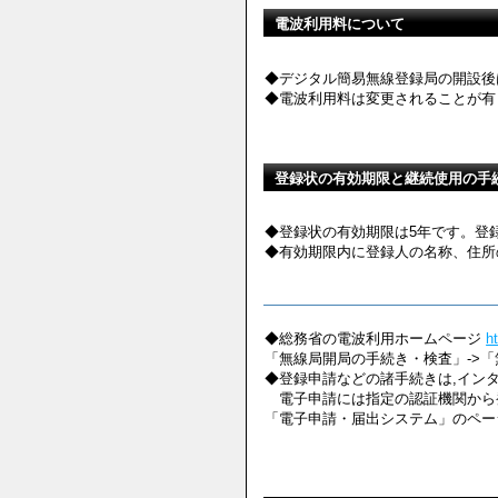
電波利用料について
◆デジタル簡易無線登録局の開設後
◆電波利用料は変更されることが有
登録状の有効期限と継続使用の手
◆登録状の有効期限は5年です。登
◆有効期限内に登録人の名称、住所
◆総務省の電波利用ホームページ
h
「無線局開局の手続き・検査」->
◆登録申請などの諸手続きは,イン
電子申請には指定の認証機関から
「電子申請・届出システム」のペー