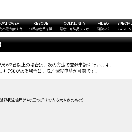
LOWPOWER
RESCUE
COMMUNITY
VIDEO
SPECIA
定小電力無線機
消防救急受令機
緊急告知防災ラジオ
画像伝送
SYSTEM
請
録局が2台以上の場合は、次の方法で登録申請を行います。
足す予定がある場合は、包括登録申請が可能です。
登録状返信用(A4が三つ折りで入る大きさのもの)