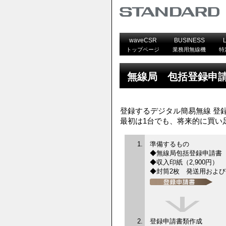
waveCSR
BUSINESS
トップページ
業務用無線機
特
無線局 包括登録申
登録するデジタル簡易無線 登
最初は1台でも、将来的に買い
準備するもの
◆無線局包括登録申請書
◆収入印紙（2,900円）
◆封筒2枚 発送用および
登録申請書類作成