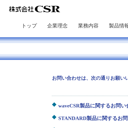
トップ
企業理念
業務内容
製品情
waveC
STAND
MOTOR
Discove
SOULN
お問い合わせは、次の通りお願い
waveCSR製品に関するお問
STANDARD製品に関するお